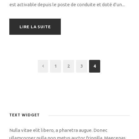
est activable depuis le poste de conduite et doté d’un...
LIRE LA SUITE
1
2
3
4
TEXT WIDGET
Nulla vitae elit libero, a pharetra augue. Donec
ullamcorper nulla non metus auctor fringilla. Maecenas