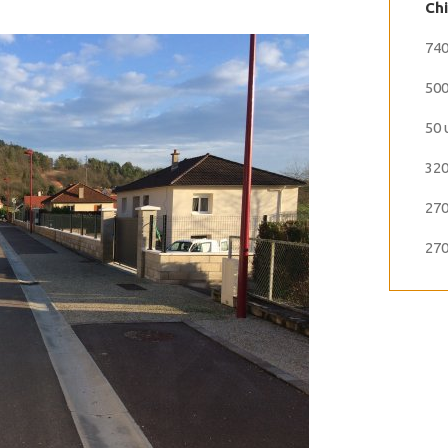
Chi
74
50
50 
320
27
270