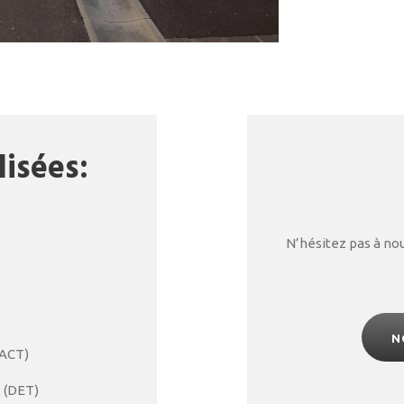
lisées:
N’hésitez pas à no
N
(ACT)
x (DET)